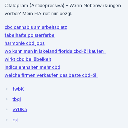
Citalopram (Antidepressiva) - Wann Nebenwirkungen
vorbei? Mein HA riet mir bezgl.
cbc cannabis am arbeitsplatz
fabelhafte polsterfarbe
harmonie cbd jobs
wo kann man in lakeland florida cbd-öl kaufen_
wirkt cbd bei übelkeit
indica enthalten mehr cbd
welche firmen verkaufen das beste cbd-öl_
fwbK
tbql
vYDKa
rst