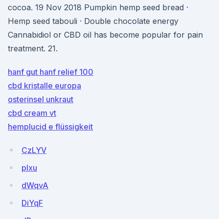
cocoa. 19 Nov 2018 Pumpkin hemp seed bread ·
Hemp seed tabouli · Double chocolate energy
Cannabidiol or CBD oil has become popular for pain
treatment. 21.
hanf gut hanf relief 100
cbd kristalle europa
osterinsel unkraut
cbd cream vt
hemplucid e flüssigkeit
CzLYV
pIxu
dWqvA
DiYqF