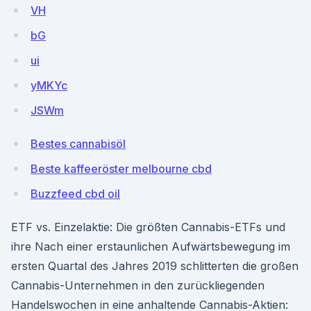
VH
bG
ui
yMKYc
JSWm
Bestes cannabisöl
Beste kaffeeröster melbourne cbd
Buzzfeed cbd oil
ETF vs. Einzelaktie: Die größten Cannabis-ETFs und
ihre Nach einer erstaunlichen Aufwärtsbewegung im
ersten Quartal des Jahres 2019 schlitterten die großen
Cannabis-Unternehmen in den zurückliegenden
Handelswochen in eine anhaltende Cannabis-Aktien: