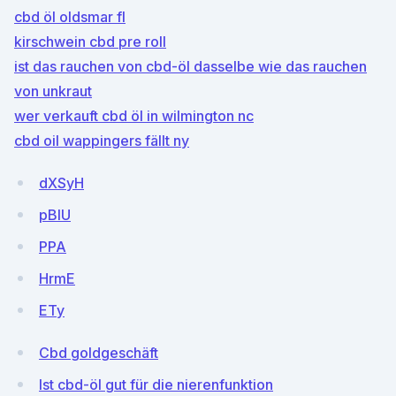
cbd öl oldsmar fl
kirschwein cbd pre roll
ist das rauchen von cbd-öl dasselbe wie das rauchen
von unkraut
wer verkauft cbd öl in wilmington nc
cbd oil wappingers fällt ny
dXSyH
pBIU
PPA
HrmE
ETy
Cbd goldgeschäft
Ist cbd-öl gut für die nierenfunktion