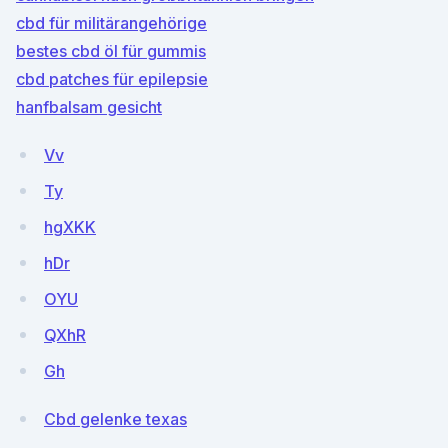
cbd für militärangehörige
bestes cbd öl für gummis
cbd patches für epilepsie
hanfbalsam gesicht
Vv
Ty
hgXKK
hDr
OYU
QXhR
Gh
Cbd gelenke texas