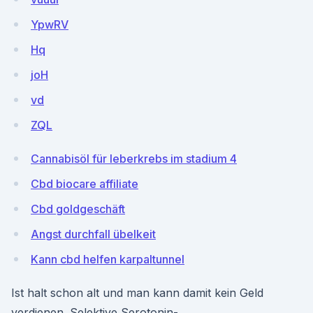
YpwRV
Hq
joH
vd
ZQL
Cannabisöl für leberkrebs im stadium 4
Cbd biocare affiliate
Cbd goldgeschäft
Angst durchfall übelkeit
Kann cbd helfen karpaltunnel
Ist halt schon alt und man kann damit kein Geld
verdienen. Selektive Serotonin-