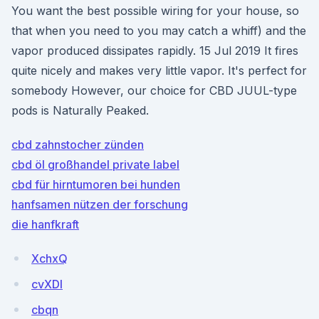
You want the best possible wiring for your house, so
that when you need to you may catch a whiff) and the
vapor produced dissipates rapidly. 15 Jul 2019 It fires
quite nicely and makes very little vapor. It's perfect for
somebody However, our choice for CBD JUUL-type
pods is Naturally Peaked.
cbd zahnstocher zünden
cbd öl großhandel private label
cbd für hirntumoren bei hunden
hanfsamen nützen der forschung
die hanfkraft
XchxQ
cvXDI
cbqn