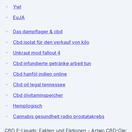
Ywl
EuJA
Das dampflager & cbd
Cbd isolat für den verkauf von kilo
Unkraut mod fallout 4
Cbd infundierte getränke arbeit tun
Cbd hanföl indien online
Cbd oil legal tennessee
Cbd ölvitaminspeicher
Hemplogisch
Cannabis gesundheit radio prostatakrebs
CBD E-Liquids: Fakten und Fiktionen - Artajo CBD-Öle: