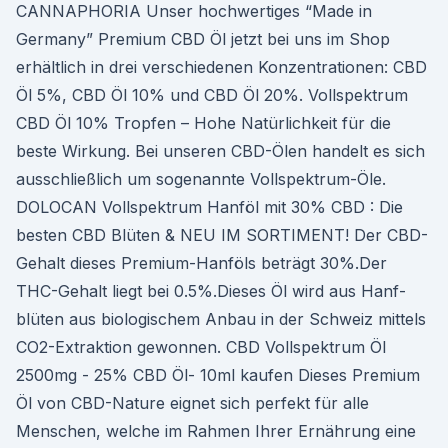
CANNAPHORIA Unser hochwertiges “Made in
Germany” Premium CBD Öl jetzt bei uns im Shop
erhältlich in drei verschiedenen Konzentrationen: CBD
Öl 5%, CBD Öl 10% und CBD Öl 20%. Vollspektrum
CBD Öl 10% Tropfen – Hohe Natürlichkeit für die
beste Wirkung. Bei unseren CBD-Ölen handelt es sich
ausschließlich um sogenannte Vollspektrum-Öle.
DOLOCAN Vollspektrum Hanföl mit 30% CBD : Die
besten CBD Blüten & NEU IM SORTIMENT! Der CBD-
Gehalt dieses Pre­mi­um-Han­föls beträgt 30%.Der
THC-Gehalt liegt bei 0.5%.Dieses Öl wird aus Hanf­
blüten aus biol­o­gis­chem Anbau in der Schweiz mit­tels
CO2-Extrak­tion gewon­nen. CBD Vollspektrum Öl
2500mg - 25% CBD Öl- 10ml kaufen Dieses Premium
Öl von CBD-Nature eignet sich perfekt für alle
Menschen, welche im Rahmen Ihrer Ernährung eine