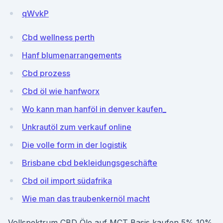
qWvkP
Cbd wellness perth
Hanf blumenarrangements
Cbd prozess
Cbd öl wie hanfworx
Wo kann man hanföl in denver kaufen_
Unkrautöl zum verkauf online
Die volle form in der logistik
Brisbane cbd bekleidungsgeschäfte
Cbd oil import südafrika
Wie man das traubenkernöl macht
Vollspektrum CBD Öle auf MCT Basis kaufen 5% 10%