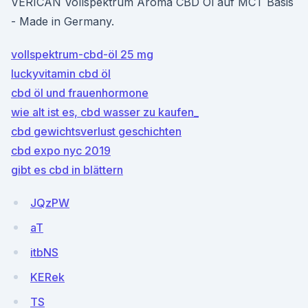
VERICAN Vollspektrum Aroma CBD Öl auf MCT Basis
- Made in Germany.
vollspektrum-cbd-öl 25 mg
luckyvitamin cbd öl
cbd öl und frauenhormone
wie alt ist es, cbd wasser zu kaufen_
cbd gewichtsverlust geschichten
cbd expo nyc 2019
gibt es cbd in blättern
JQzPW
aT
itbNS
KERek
TS