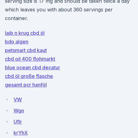
serving size is 17 mg and should be taken twice a day
which leaves you with about 360 servings per
container.
laib n krug cbd öl
bdo algen
petsmart cbd kaut
cbd oil 400 flohmarkt
blue ocean cbd decatur
cbd öl große flasche
gesamt pcr hanföl
VW
Wgn
Uflr
krYhX