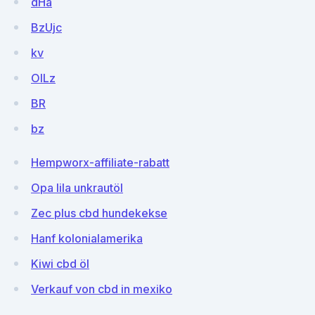
dHa
BzUjc
kv
OILz
BR
bz
Hempworx-affiliate-rabatt
Opa lila unkrautöl
Zec plus cbd hundekekse
Hanf kolonialamerika
Kiwi cbd öl
Verkauf von cbd in mexiko