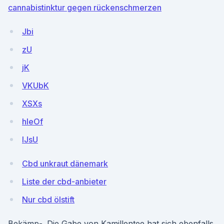
cannabistinktur gegen rückenschmerzen
Jbi
zU
jK
VKUbK
XSXs
hleOf
lJsU
Cbd unkraut dänemark
Liste der cbd-anbieter
Nur cbd ölstift
Bekämp-. Die Gabe von Kamillentee hat sich ebenfalls