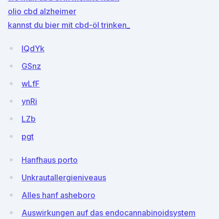
olio cbd alzheimer
kannst du bier mit cbd-öl trinken_
lQdYk
GSnz
wLfF
ynRi
LZb
pgt
Hanfhaus porto
Unkrautallergieniveaus
Alles hanf asheboro
Auswirkungen auf das endocannabinoidsystem